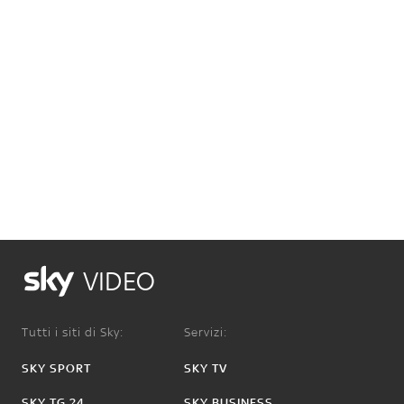
VIDEO
Tutti i siti di Sky:
Servizi:
SKY SPORT
SKY TV
SKY TG 24
SKY BUSINESS