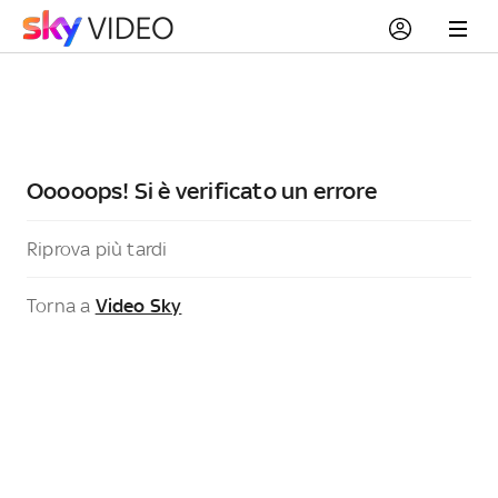
Ooooops! Si è verificato un errore
Riprova più tardi
Torna a
Video Sky