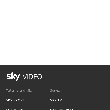
VIDEO
Tutti i siti di Sky:
Servizi:
SKY SPORT
SKY TV
SKY TG 24
SKY BUSINESS