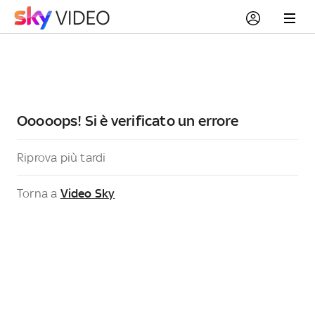
Ooooops! Si è verificato un errore
Riprova più tardi
Torna a
Video Sky