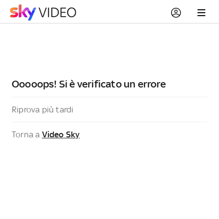
Ooooops! Si è verificato un errore
Riprova più tardi
Torna a
Video Sky