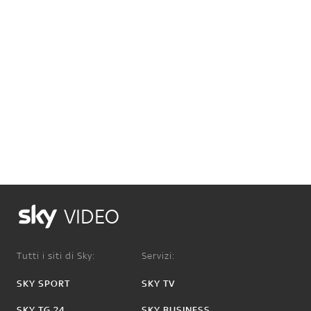
VIDEO
Tutti i siti di Sky:
Servizi:
SKY SPORT
SKY TV
SKY TG 24
SKY BUSINESS