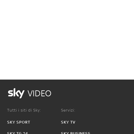
VIDEO
Tutti i siti di Sky:
Servizi:
SKY SPORT
SKY TV
SKY TG 24
SKY BUSINESS