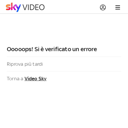
Ooooops! Si è verificato un errore
Riprova più tardi
Torna a
Video Sky