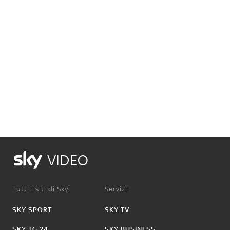
VIDEO
Tutti i siti di Sky:
Servizi:
SKY SPORT
SKY TV
SKY TG 24
SKY BUSINESS