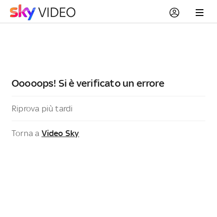
Ooooops! Si è verificato un errore
Riprova più tardi
Torna a
Video Sky