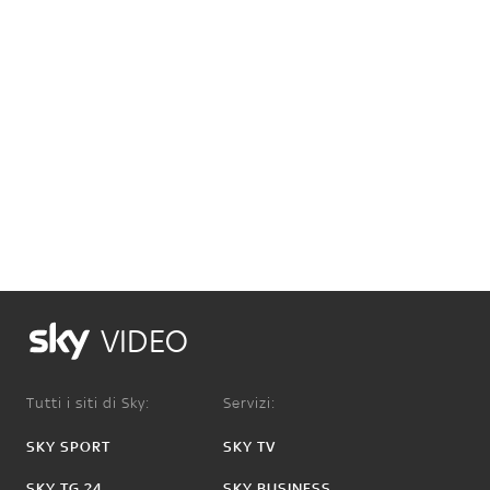
VIDEO
Tutti i siti di Sky:
Servizi:
SKY SPORT
SKY TV
SKY TG 24
SKY BUSINESS