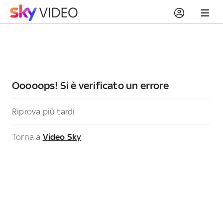
Ooooops! Si è verificato un errore
Riprova più tardi
Torna a
Video Sky