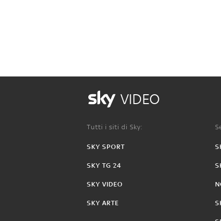
VIDEO
Tutti i siti di Sky:
Se
SKY SPORT
S
SKY TG 24
S
SKY VIDEO
N
SKY ARTE
S