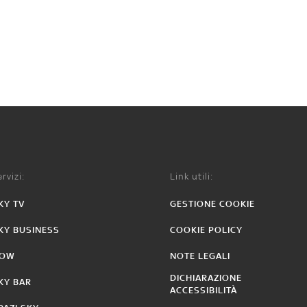
rvizi:
Link utili:
KY TV
GESTIONE COOKIE
KY BUSINESS
COOKIE POLICY
OW
NOTE LEGALI
DICHIARAZIONE
KY BAR
ACCESSIBILITÀ