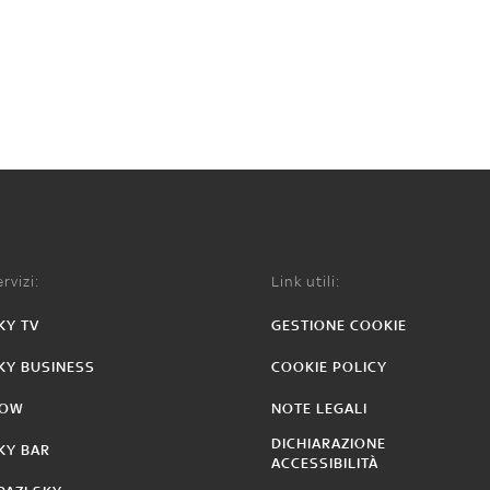
rvizi:
Link utili:
KY TV
GESTIONE COOKIE
KY BUSINESS
COOKIE POLICY
OW
NOTE LEGALI
DICHIARAZIONE
KY BAR
ACCESSIBILITÀ