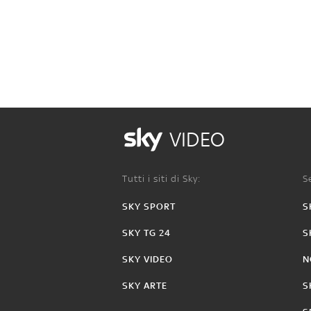
VIDEO
Tutti i siti di Sky:
Se
SKY SPORT
S
SKY TG 24
S
SKY VIDEO
N
SKY ARTE
S