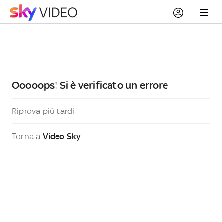
Ooooops! Si è verificato un errore
Riprova più tardi
Torna a
Video Sky