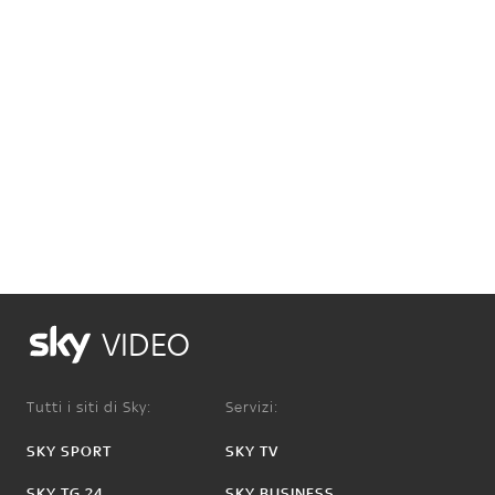
VIDEO
Tutti i siti di Sky:
Servizi:
SKY SPORT
SKY TV
SKY TG 24
SKY BUSINESS