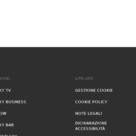
rvizi:
Link utili:
KY TV
GESTIONE COOKIE
KY BUSINESS
COOKIE POLICY
OW
NOTE LEGALI
DICHIARAZIONE
KY BAR
ACCESSIBILITÀ