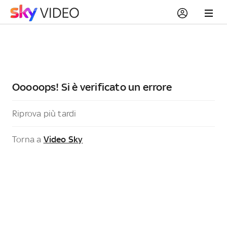
Ooooops! Si è verificato un errore
Riprova più tardi
Torna a
Video Sky