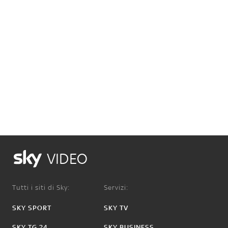
VIDEO
Tutti i siti di Sky:
Servizi:
SKY SPORT
SKY TV
SKY TG 24
SKY BUSINESS