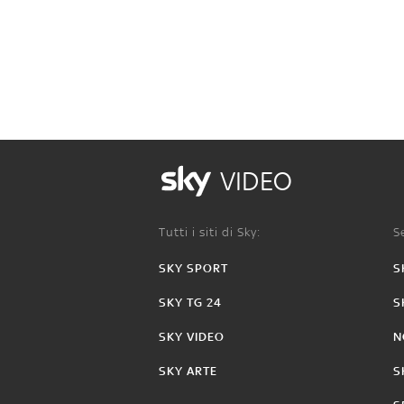
VIDEO
Tutti i siti di Sky:
Se
SKY SPORT
S
SKY TG 24
S
SKY VIDEO
N
SKY ARTE
S