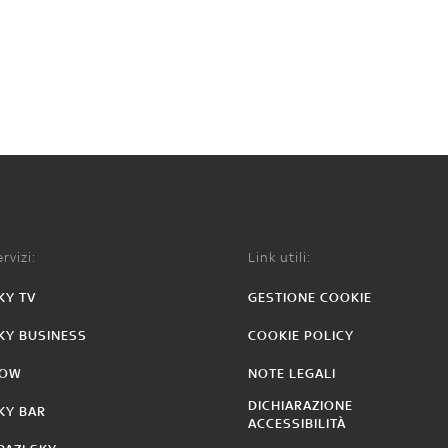
rvizi:
Link utili:
KY TV
GESTIONE COOKIE
KY BUSINESS
COOKIE POLICY
OW
NOTE LEGALI
DICHIARAZIONE
KY BAR
ACCESSIBILITÀ