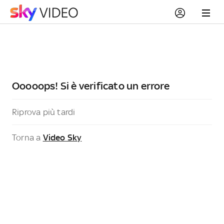
Ooooops! Si è verificato un errore
Riprova più tardi
Torna a
Video Sky