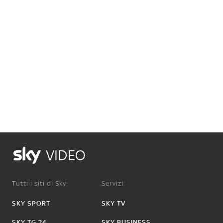
VIDEO
Tutti i siti di Sky:
Servizi:
SKY SPORT
SKY TV
SKY TG 24
SKY BUSINESS