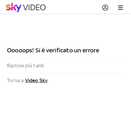
Ooooops! Si è verificato un errore
Riprova più tardi
Torna a
Video Sky