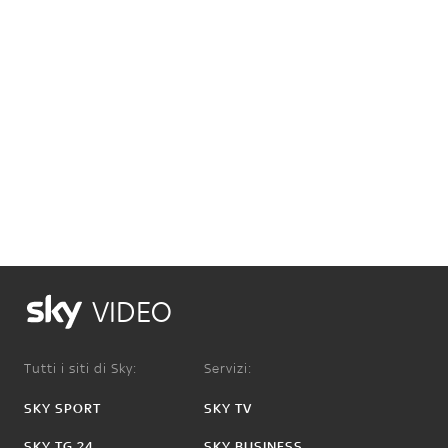
VIDEO
Tutti i siti di Sky:
Servizi:
SKY SPORT
SKY TV
SKY TG 24
SKY BUSINESS