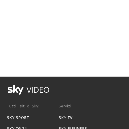
VIDEO
Tutti i siti di Sky:
Servizi:
SKY SPORT
SKY TV
SKY TG 24
SKY BUSINESS