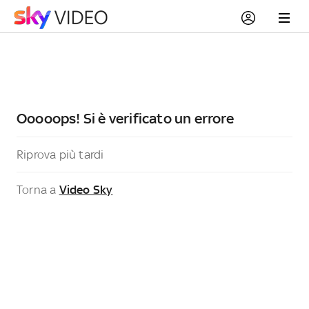
Ooooops! Si è verificato un errore
Riprova più tardi
Torna a
Video Sky