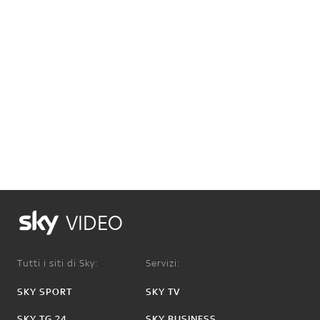
VIDEO
Tutti i siti di Sky:
Servizi:
SKY SPORT
SKY TV
SKY TG 24
SKY BUSINESS