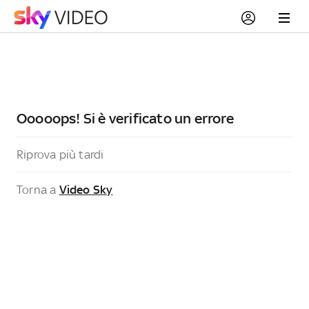
Ooooops! Si è verificato un errore
Riprova più tardi
Torna a
Video Sky