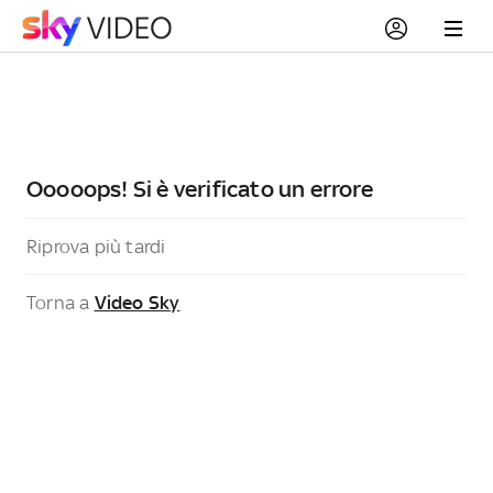
Ooooops! Si è verificato un errore
Riprova più tardi
Torna a
Video Sky