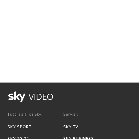
VIDEO
Tutti i siti di Sky:
Servizi:
SKY SPORT
SKY TV
SKY TG 24
SKY BUSINESS