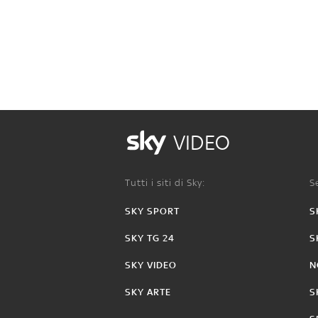
VIDEO
Tutti i siti di Sky:
Se
SKY SPORT
S
SKY TG 24
S
SKY VIDEO
N
SKY ARTE
S