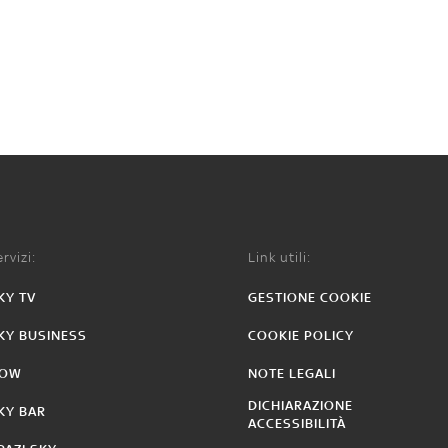
rvizi:
Link utili:
KY TV
GESTIONE COOKIE
KY BUSINESS
COOKIE POLICY
OW
NOTE LEGALI
DICHIARAZIONE
KY BAR
ACCESSIBILITÀ