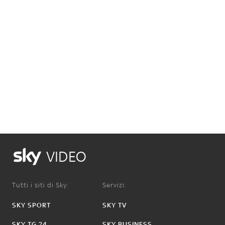
VIDEO
Tutti i siti di Sky:
Servizi:
SKY SPORT
SKY TV
SKY TG 24
SKY BUSINESS