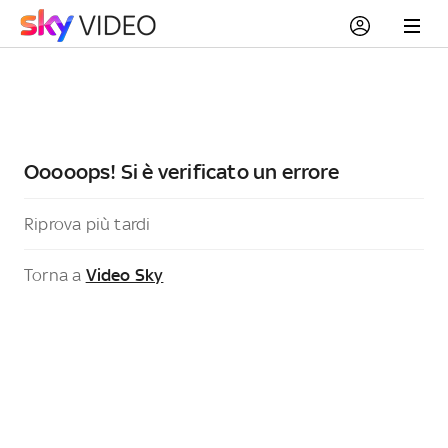
Ooooops! Si è verificato un errore
Riprova più tardi
Torna a
Video Sky