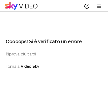
Ooooops! Si è verificato un errore
Riprova più tardi
Torna a
Video Sky