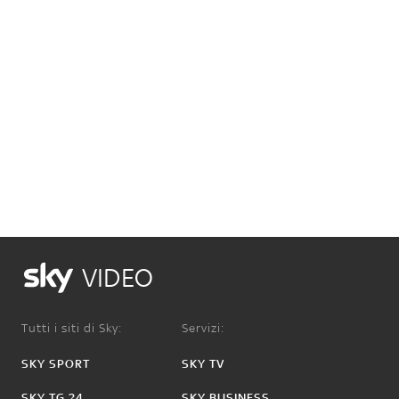
VIDEO
Tutti i siti di Sky:
Servizi:
SKY SPORT
SKY TV
SKY TG 24
SKY BUSINESS