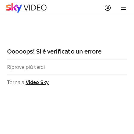
Ooooops! Si è verificato un errore
Riprova più tardi
Torna a
Video Sky