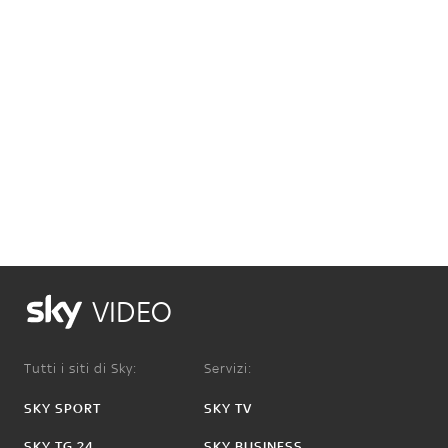
VIDEO
Tutti i siti di Sky:
Servizi:
SKY SPORT
SKY TV
SKY TG 24
SKY BUSINESS