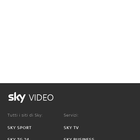
VIDEO
Tutti i siti di Sky:
Servizi:
SKY SPORT
SKY TV
SKY TG 24
SKY BUSINESS