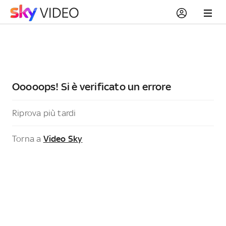
Ooooops! Si è verificato un errore
Riprova più tardi
Torna a
Video Sky