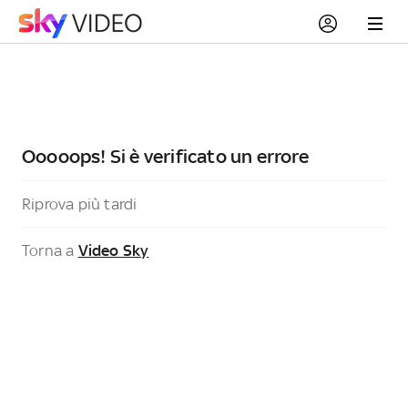
Ooooops! Si è verificato un errore
Riprova più tardi
Torna a
Video Sky