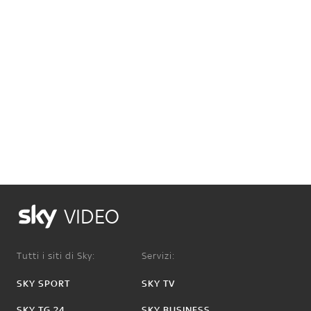
VIDEO
Tutti i siti di Sky:
Servizi:
SKY SPORT
SKY TV
SKY TG 24
SKY BUSINESS