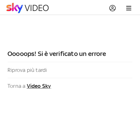
Ooooops! Si è verificato un errore
Riprova più tardi
Torna a
Video Sky