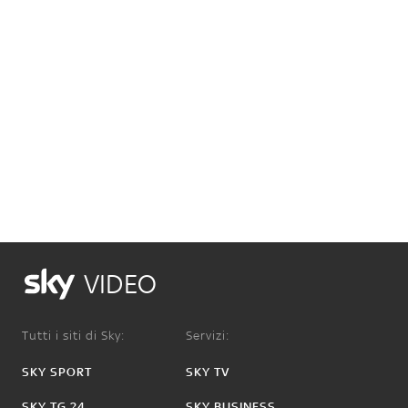
VIDEO
Tutti i siti di Sky:
Servizi:
SKY SPORT
SKY TV
SKY TG 24
SKY BUSINESS