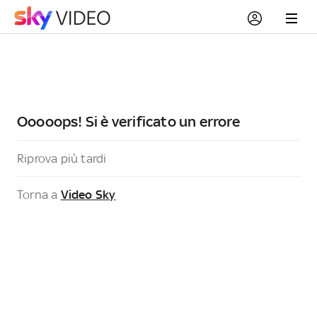
Ooooops! Si è verificato un errore
Riprova più tardi
Torna a
Video Sky