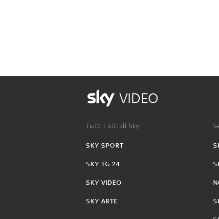
VIDEO
Tutti i siti di Sky:
Se
SKY SPORT
S
SKY TG 24
S
SKY VIDEO
N
SKY ARTE
S