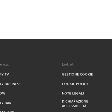
rvizi:
Link utili:
KY TV
GESTIONE COOKIE
KY BUSINESS
COOKIE POLICY
OW
NOTE LEGALI
DICHIARAZIONE
KY BAR
ACCESSIBILITÀ