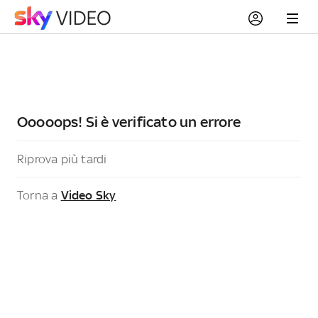
Ooooops! Si è verificato un errore
Riprova più tardi
Torna a
Video Sky