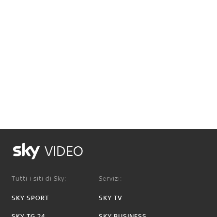
VIDEO
Tutti i siti di Sky:
Servizi:
SKY SPORT
SKY TV
SKY TG 24
SKY BUSINESS