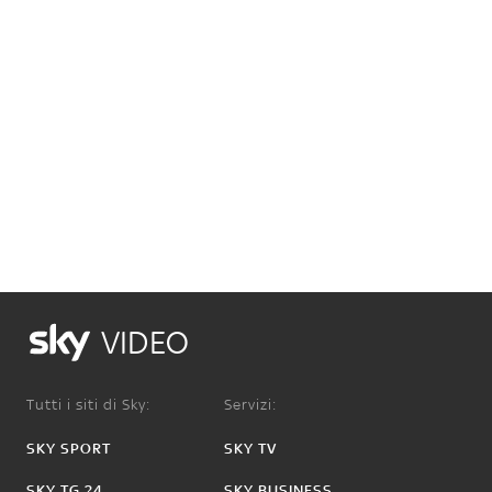
VIDEO
Tutti i siti di Sky:
Servizi:
SKY SPORT
SKY TV
SKY TG 24
SKY BUSINESS