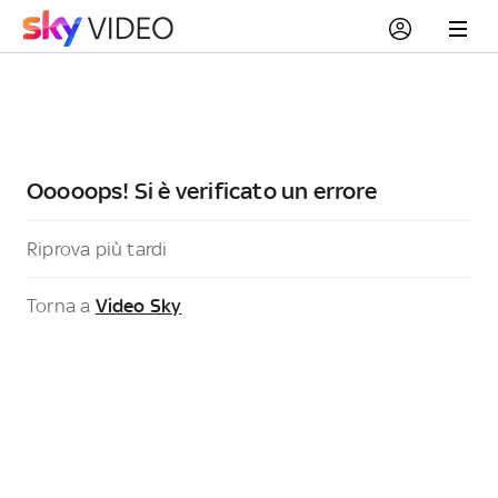
Ooooops! Si è verificato un errore
Riprova più tardi
Torna a
Video Sky