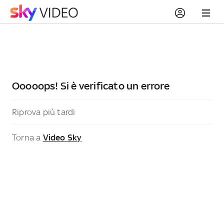
Ooooops! Si è verificato un errore
Riprova più tardi
Torna a
Video Sky