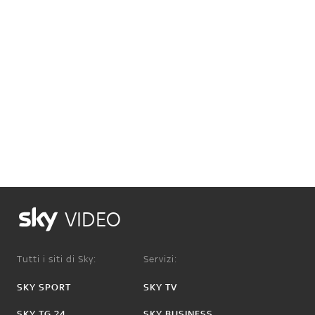
VIDEO
Tutti i siti di Sky:
Servizi:
SKY SPORT
SKY TV
SKY TG 24
SKY BUSINESS