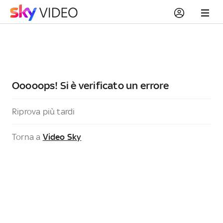
Ooooops! Si è verificato un errore
Riprova più tardi
Torna a
Video Sky