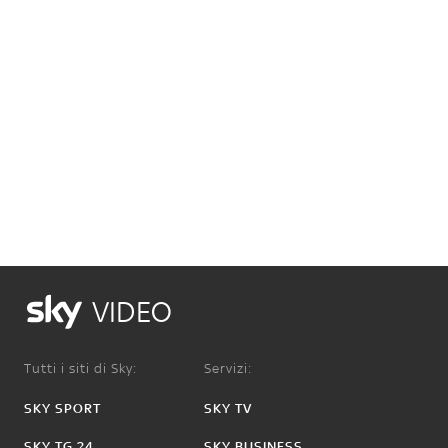
VIDEO
Tutti i siti di Sky:
Servizi:
SKY SPORT
SKY TV
SKY TG 24
SKY BUSINESS