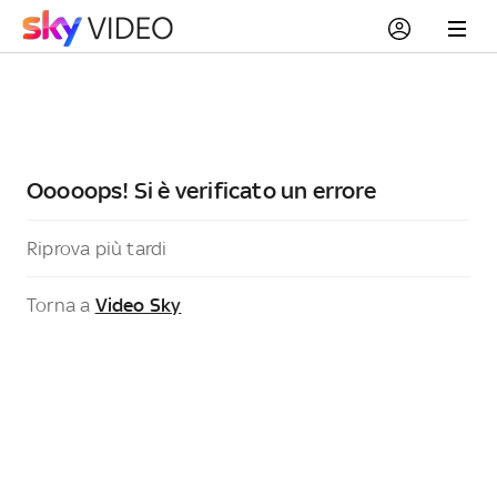
Ooooops! Si è verificato un errore
Riprova più tardi
Torna a
Video Sky