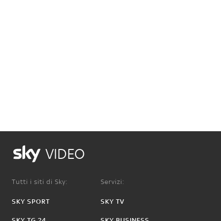
VIDEO
Tutti i siti di Sky:
Servizi:
SKY SPORT
SKY TV
SKY TG 24
SKY BUSINESS