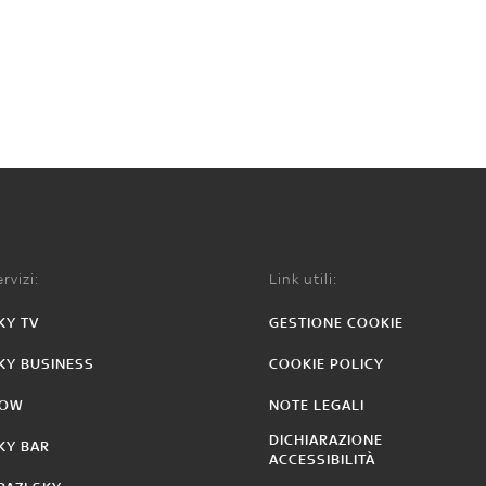
rvizi:
Link utili:
KY TV
GESTIONE COOKIE
KY BUSINESS
COOKIE POLICY
OW
NOTE LEGALI
DICHIARAZIONE
KY BAR
ACCESSIBILITÀ