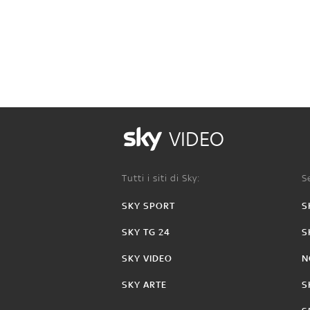
VIDEO
Tutti i siti di Sky:
Se
SKY SPORT
S
SKY TG 24
S
SKY VIDEO
N
SKY ARTE
S