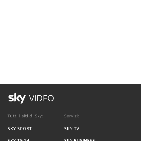
VIDEO
Tutti i siti di Sky:
Servizi:
SKY SPORT
SKY TV
SKY TG 24
SKY BUSINESS