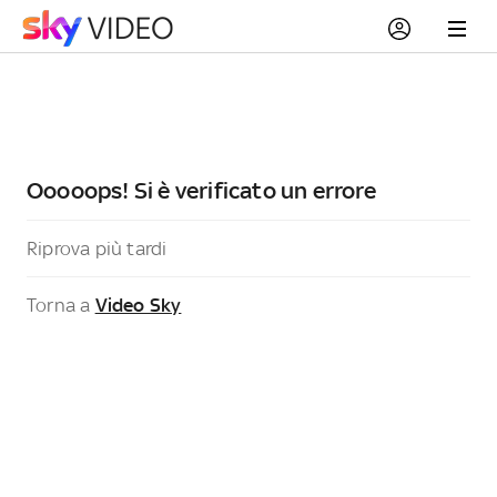
Ooooops! Si è verificato un errore
Riprova più tardi
Torna a
Video Sky