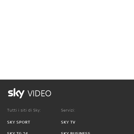
VIDEO
Tutti i siti di Sky:
Servizi:
SKY SPORT
SKY TV
SKY TG 24
SKY BUSINESS