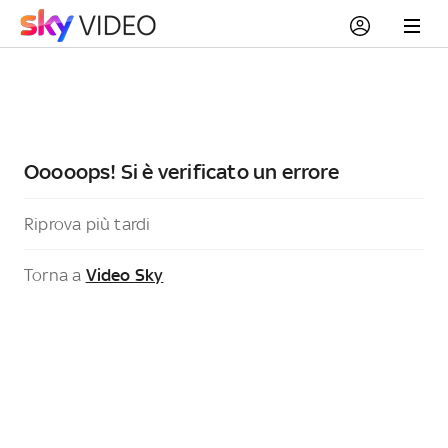
Ooooops! Si è verificato un errore
Riprova più tardi
Torna a
Video Sky