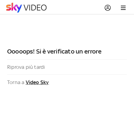
Ooooops! Si è verificato un errore
Riprova più tardi
Torna a
Video Sky