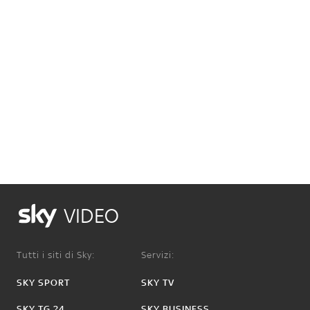
VIDEO
Tutti i siti di Sky:
Servizi:
SKY SPORT
SKY TV
SKY TG 24
SKY BUSINESS