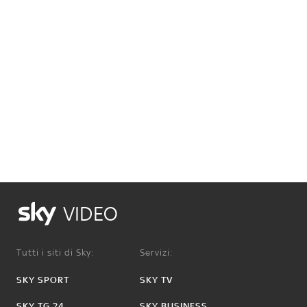
VIDEO
Tutti i siti di Sky:
Servizi:
SKY SPORT
SKY TV
SKY TG 24
SKY BUSINESS