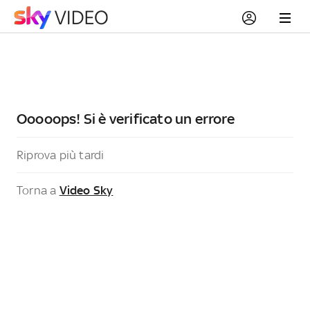
Ooooops! Si è verificato un errore
Riprova più tardi
Torna a
Video Sky