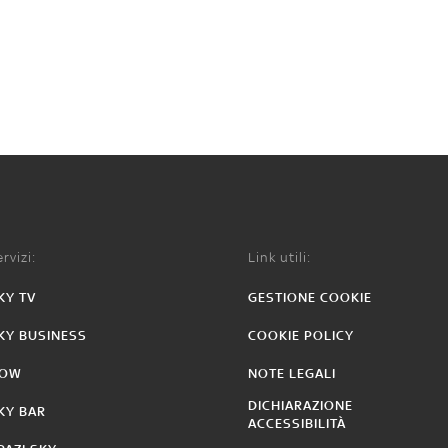
rvizi:
Link utili:
KY TV
GESTIONE COOKIE
KY BUSINESS
COOKIE POLICY
OW
NOTE LEGALI
DICHIARAZIONE
KY BAR
ACCESSIBILITÀ