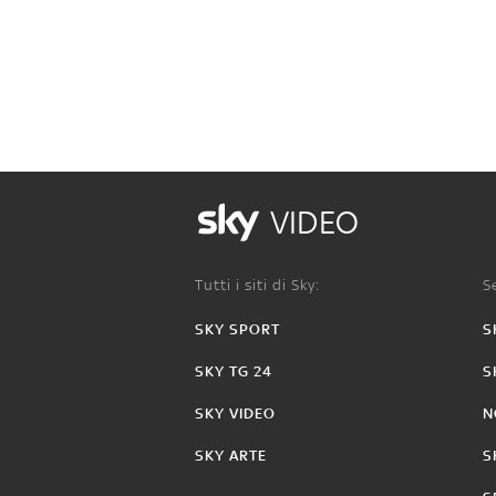
VIDEO
Tutti i siti di Sky:
Se
SKY SPORT
S
SKY TG 24
S
SKY VIDEO
N
SKY ARTE
S