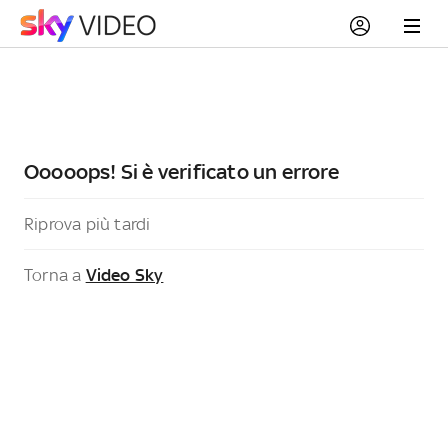
Ooooops! Si è verificato un errore
Riprova più tardi
Torna a
Video Sky