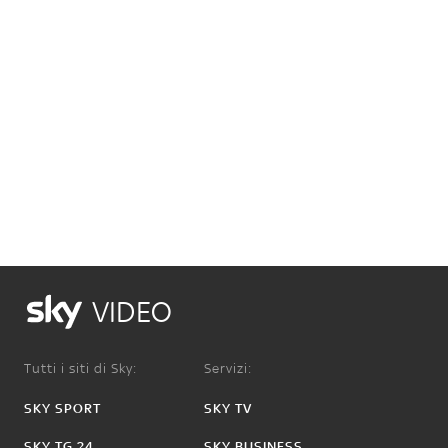
VIDEO
Tutti i siti di Sky:
Servizi:
SKY SPORT
SKY TV
SKY TG 24
SKY BUSINESS