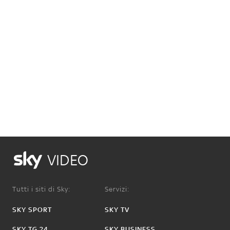
VIDEO
Tutti i siti di Sky:
Servizi:
SKY SPORT
SKY TV
SKY TG 24
SKY BUSINESS