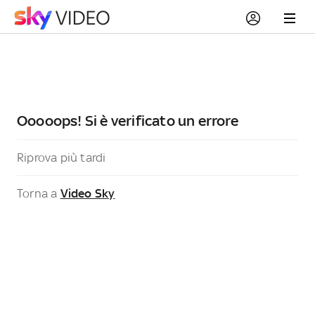
Ooooops! Si è verificato un errore
Riprova più tardi
Torna a
Video Sky