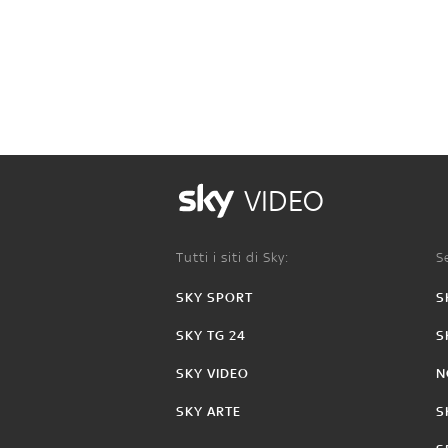
VIDEO
Tutti i siti di Sky:
Se
SKY SPORT
S
SKY TG 24
S
SKY VIDEO
N
SKY ARTE
S