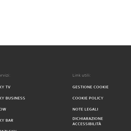
rvizi:
Link utili:
KY TV
GESTIONE COOKIE
KY BUSINESS
COOKIE POLICY
OW
NOTE LEGALI
DICHIARAZIONE
KY BAR
ACCESSIBILITÀ