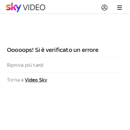
Ooooops! Si è verificato un errore
Riprova più tardi
Torna a
Video Sky