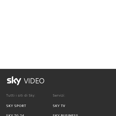
VIDEO
Tutti i siti di Sky:
Servizi:
SKY SPORT
SKY TV
SKY TG 24
SKY BUSINESS