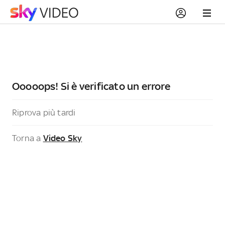
Ooooops! Si è verificato un errore
Riprova più tardi
Torna a
Video Sky