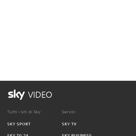
VIDEO
Tutti i siti di Sky:
Servizi:
SKY SPORT
SKY TV
SKY TG 24
SKY BUSINESS