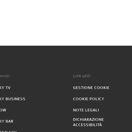
rvizi:
Link utili:
KY TV
GESTIONE COOKIE
KY BUSINESS
COOKIE POLICY
OW
NOTE LEGALI
DICHIARAZIONE
KY BAR
ACCESSIBILITÀ