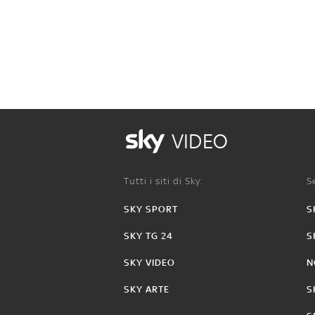
VIDEO
Tutti i siti di Sky:
Se
SKY SPORT
S
SKY TG 24
S
SKY VIDEO
N
SKY ARTE
S