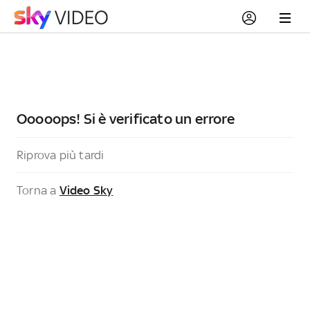
Ooooops! Si è verificato un errore
Riprova più tardi
Torna a
Video Sky