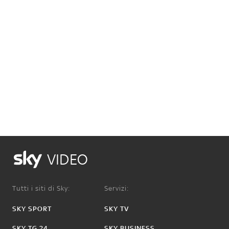
VIDEO
Tutti i siti di Sky:
Servizi:
SKY SPORT
SKY TV
SKY TG 24
SKY BUSINESS