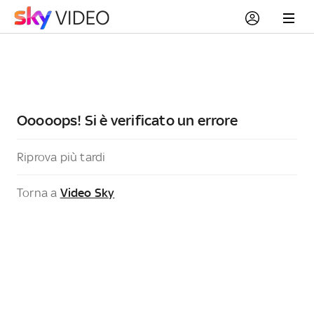
Ooooops! Si è verificato un errore
Riprova più tardi
Torna a
Video Sky