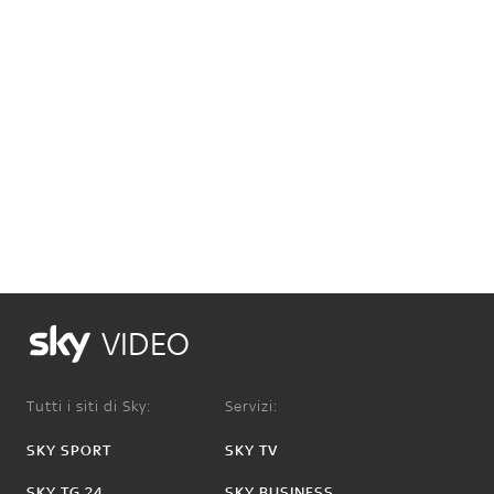
VIDEO
Tutti i siti di Sky:
Servizi:
SKY SPORT
SKY TV
SKY TG 24
SKY BUSINESS