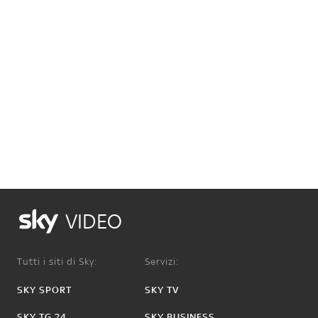
VIDEO
Tutti i siti di Sky:
Servizi:
SKY SPORT
SKY TV
SKY TG 24
SKY BUSINESS