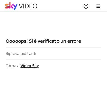
Ooooops! Si è verificato un errore
Riprova più tardi
Torna a
Video Sky