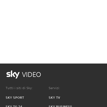
VIDEO
Tutti i siti di Sky:
Servizi:
SKY SPORT
SKY TV
SKY TG 24
SKY BUSINESS