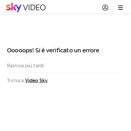
Ooooops! Si è verificato un errore
Riprova più tardi
Torna a
Video Sky