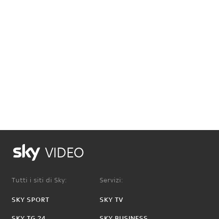
VIDEO
Tutti i siti di Sky:
Servizi:
SKY SPORT
SKY TV
SKY TG 24
SKY BUSINESS