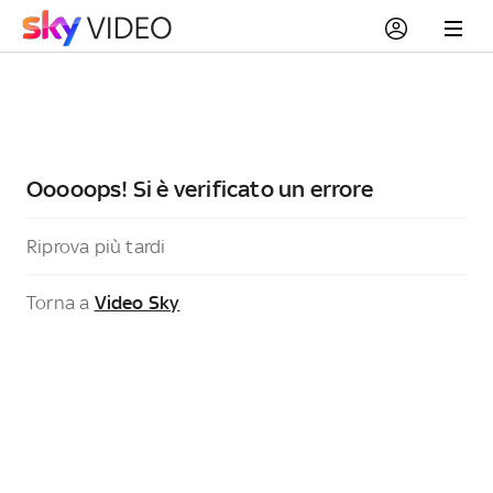
Ooooops! Si è verificato un errore
Riprova più tardi
Torna a
Video Sky