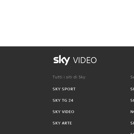
VIDEO
Tutti i siti di Sky:
Se
SKY SPORT
S
SKY TG 24
S
SKY VIDEO
N
SKY ARTE
S