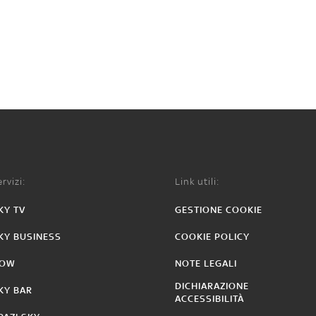
rvizi:
Link utili:
KY TV
GESTIONE COOKIE
KY BUSINESS
COOKIE POLICY
OW
NOTE LEGALI
DICHIARAZIONE
KY BAR
ACCESSIBILITÀ