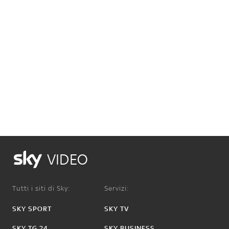
VIDEO
Tutti i siti di Sky:
Servizi:
SKY SPORT
SKY TV
SKY TG 24
SKY BUSINESS