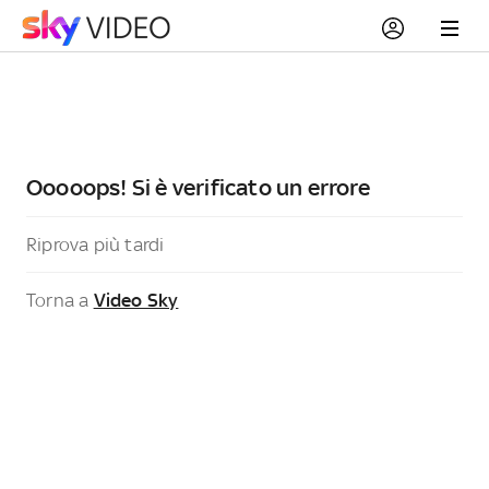
Ooooops! Si è verificato un errore
Riprova più tardi
Torna a
Video Sky